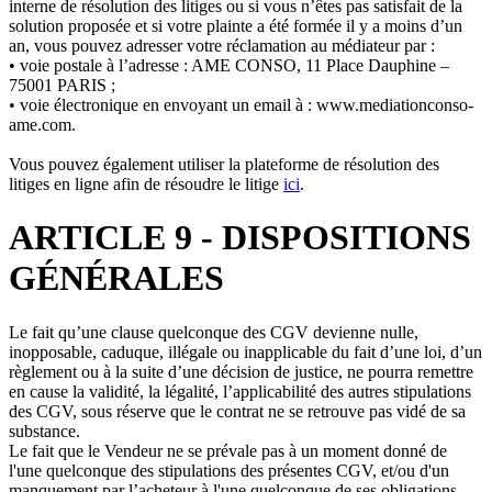
interne de résolution des litiges ou si vous n’êtes pas satisfait de la
solution proposée et si votre plainte a été formée il y a moins d’un
an, vous pouvez adresser votre réclamation au médiateur par :
• voie postale à l’adresse : AME CONSO, 11 Place Dauphine –
75001 PARIS ;
• voie électronique en envoyant un email à : www.mediationconso-
ame.com.
Vous pouvez également utiliser la plateforme de résolution des
litiges en ligne afin de résoudre le litige
ici
.
ARTICLE 9 - DISPOSITIONS
GÉNÉRALES
Le fait qu’une clause quelconque des CGV devienne nulle,
inopposable, caduque, illégale ou inapplicable du fait d’une loi, d’un
règlement ou à la suite d’une décision de justice, ne pourra remettre
en cause la validité, la légalité, l’applicabilité des autres stipulations
des CGV, sous réserve que le contrat ne se retrouve pas vidé de sa
substance.
Le fait que le Vendeur ne se prévale pas à un moment donné de
l'une quelconque des stipulations des présentes CGV, et/ou d'un
manquement par l’acheteur à l'une quelconque de ses obligations